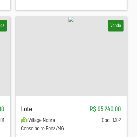
nda
Venda
00
Lote
R$ 95.240,00
601
Village Nobre
Cod.: 1302
Conselheiro Pena/MG